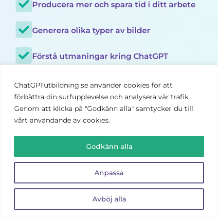
Producera mer och spara tid i ditt arbete
Generera olika typer av bilder
Förstå utmaningar kring ChatGPT
Kunna skriva avancerade prompts
ChatGPTutbildning.se använder cookies för att
förbättra din surfupplevelse och analysera vår trafik.
Generera mer kvalitativt material
Genom att klicka på "Godkänn alla" samtycker du till
vårt användande av cookies.
Förstå många användningsområden
Godkänn alla
Bli mer konkurrenskraftig
Anpassa
Utveckla din kreativitet
Avböj alla
Bli inspirerad kring ChatGPT och AI