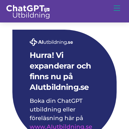
Skip
Me
to
content
Hurra! Vi
expanderar och
finns nu på
AIutbildning.se
Boka din ChatGPT
utbildning eller
föreläsning här på
www.AIutbildning.se