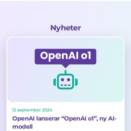
Nyheter
12
september
2024
OpenAI lanserar “OpenAI o1”, ny AI-
modell