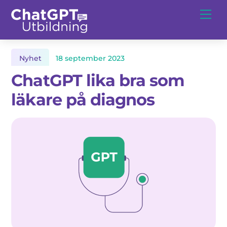
Skip
Me
to
content
Nyhet
18
september
2023
ChatGPT lika bra som
läkare på diagnos